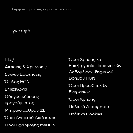
Συμφωνώ με τους παραπάνω όρους
Εγγραφή
Blog
Όροι Χρήσης και
Επεξεργασία Προσωπικών
Αιτήσεις & Χρεώσεις
Δεδομένων Ψηφιακού
Συχνές Ερωτήσεις
Βοηθού HCN
Όμιλος HCN
Όροι Προωθητικών
Επικοινωνία
Ενεργειών
Οδηγός εύρεσης
Όροι Χρήσης
προγράμματος
Πολιτική Απορρήτου
Μητρώο άρθρου 11
Πολιτική Cookies
Όροι Ανοικτού Διαδικτύου
Όροι Εφαρμογής myHCN