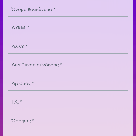
Όνομα & επώνυμο *
Α.Φ.Μ. *
Δ.Ο.Υ. *
Διεύθυνση σύνδεσης *
Αριθμός *
Τ.Κ. *
Όροφος *