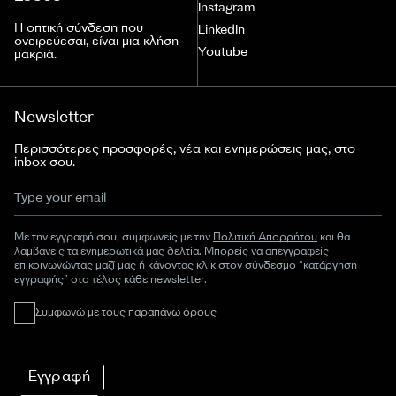
Instagram
Η οπτική σύνδεση που
LinkedIn
ονειρεύεσαι, είναι μια κλήση
Youtube
μακριά.
Newsletter
Περισσότερες προσφορές, νέα και ενημερώσεις μας, στο
inbox σου.
Με την εγγραφή σου, συμφωνείς με την
Πολιτική Απορρήτου
και θα
λαμβάνεις τα ενημερωτικά μας δελτία. Μπορείς να απεγγραφείς
επικοινωνώντας μαζί μας ή κάνοντας κλικ στον σύνδεσμο “κατάργηση
εγγραφής” στο τέλος κάθε newsletter.
Συμφωνώ με τους παραπάνω όρους
Εγγραφή