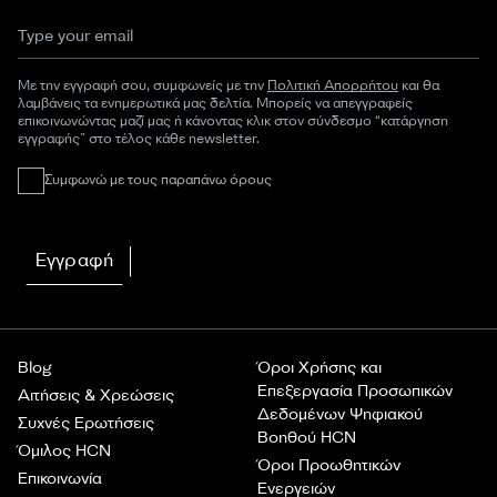
Με την εγγραφή σου, συμφωνείς με την
Πολιτική Απορρήτου
και θα
λαμβάνεις τα ενημερωτικά μας δελτία. Μπορείς να απεγγραφείς
επικοινωνώντας μαζί μας ή κάνοντας κλικ στον σύνδεσμο “κατάργηση
εγγραφής” στο τέλος κάθε newsletter.
Συμφωνώ με τους παραπάνω όρους
Εγγραφή
Blog
Όροι Χρήσης και
Επεξεργασία Προσωπικών
Αιτήσεις & Χρεώσεις
Δεδομένων Ψηφιακού
Συχνές Ερωτήσεις
Βοηθού HCN
Όμιλος HCN
Όροι Προωθητικών
Επικοινωνία
Ενεργειών