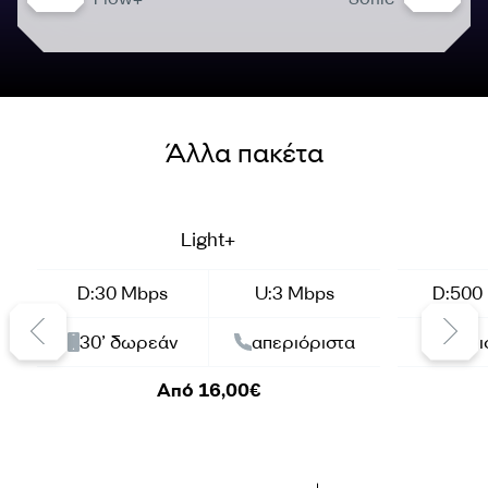
Άλλα πακέτα
Summer Offer
Summer Of
Light+
D:30 Mbps
U:3 Mbps
D:500
30’ δωρεάν
απεριόριστα
απερι
Από 16,00€