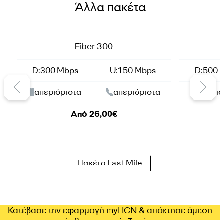
Άλλα πακέτα
Summer Offer
Summer O
Fiber 300
D:300 Mbps
U:150 Mbps
D:500
απεριόριστα
απεριόριστα
απερι
Από 26,00€
Πακέτα Last Mile
Κατέβασε την εφαρμογή myHCN & απόκτησε άμεση