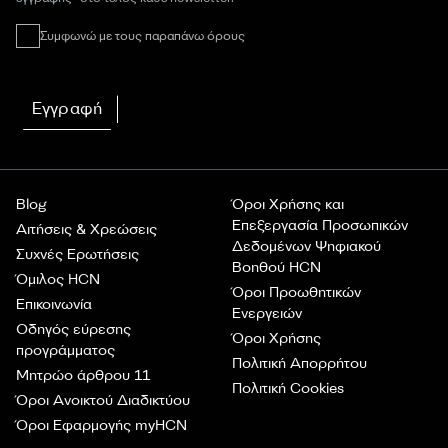
Συμφωνώ με τους παραπάνω όρους
Εγγραφή
Blog
Όροι Χρήσης και
Επεξεργασία Προσωπικών
Αιτήσεις & Χρεώσεις
Δεδομένων Ψηφιακού
Συχνές Ερωτήσεις
Βοηθού HCN
Όμιλος HCN
Όροι Προωθητικών
Επικοινωνία
Ενεργειών
Οδηγός εύρεσης
Όροι Χρήσης
προγράμματος
Πολιτική Απορρήτου
Μητρώο άρθρου 11
Πολιτική Cookies
Όροι Ανοικτού Διαδικτύου
Όροι Εφαρμογής myHCN