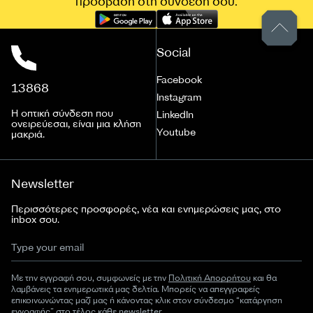
πρόσβαση στη σύνδεσή σου.
Social
Facebook
13868
Instagram
Η οπτική σύνδεση που
LinkedIn
ονειρεύεσαι, είναι μια κλήση
Youtube
μακριά.
Newsletter
Περισσότερες προσφορές, νέα και ενημερώσεις μας, στο
inbox σου.
Με την εγγραφή σου, συμφωνείς με την
Πολιτική Απορρήτου
και θα
λαμβάνεις τα ενημερωτικά μας δελτία. Μπορείς να απεγγραφείς
επικοινωνώντας μαζί μας ή κάνοντας κλικ στον σύνδεσμο “κατάργηση
εγγραφής” στο τέλος κάθε newsletter.