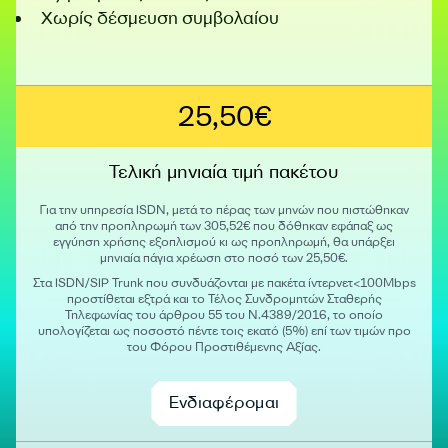
Χωρίς δέσμευση συμβολαίου
25,50€
Τελική μηνιαία τιμή πακέτου
Για την υπηρεσία ISDN, μετά το πέρας των μηνών που πιστώθηκαν
από την προπληρωμή των 305,52€ που δόθηκαν εφάπαξ ως
εγγύηση χρήσης εξοπλισμού κι ως προπληρωμή, θα υπάρξει
μηνιαία πάγια χρέωση στο ποσό των 25,50€.
Στα ISDN/SIP Trunk που συνδυάζονται με πακέτα ίντερνετ<100Mbps
προστίθεται εξτρά και το Τέλος Συνδρομητών Σταθερής
Τηλεφωνίας του άρθρου 55 του Ν.4389/2016, το οποίο
υπολογίζεται ως ποσοστό πέντε τοις εκατό (5%) επί των τιμών προ
του Φόρου Προστιθέμενης Αξίας.
Ενδιαφέρομαι