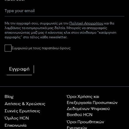
Με την εγγραφή σου, συμφωνείς με την
Πολιτική Απορρήτου
και θα
λαμβάνεις τα ενημερωτικά μας δελτία. Μπορείς να απεγγραφείς
επικοινωνώντας μαζί μας ή κάνοντας κλικ στον σύνδεσμο “κατάργηση
εγγραφής” στο τέλος κάθε newsletter.
Συμφωνώ με τους παραπάνω όρους
Εγγραφή
Blog
Όροι Χρήσης και
Επεξεργασία Προσωπικών
Αιτήσεις & Χρεώσεις
Δεδομένων Ψηφιακού
Συχνές Ερωτήσεις
Βοηθού HCN
Όμιλος HCN
Όροι Προωθητικών
Επικοινωνία
Ενεργειών