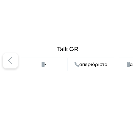
Talk GR
-
απεριόριστα
α