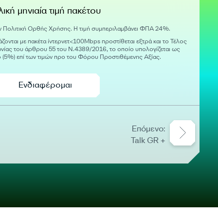
λική μηνιαία τιμή πακέτου
ν Πολιτική Ορθής Χρήσης. Η τιμή συμπεριλαμβάνει ΦΠΑ 24%.
ζονται με πακέτα ίντερνετ<100Mbps προστίθεται εξτρά και το Τέλος
ίας του άρθρου 55 του Ν.4389/2016, το οποίο υπολογίζεται ως
ό (5%) επί των τιμών προ του Φόρου Προστιθέμενης Αξίας.
Ενδιαφέρομαι
Επόμενο:
Talk GR +