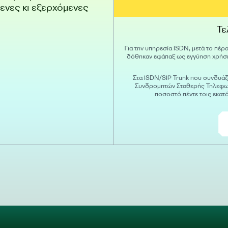
ενες κι εξερχόμενες
Τε
Για την υπηρεσία ISDN, μετά το π
δόθηκαν εφάπαξ ως εγγύηση χρήση
Στα ISDN/SIP Trunk που συνδυάζο
Συνδρομητών Σταθερής Τηλεφων
ποσοστό πέντε τοις εκατ