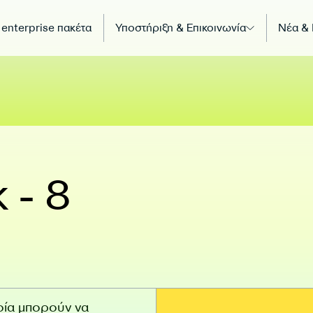
 enterprise πακέτα
Υποστήριξη & Επικοινωνία
Νέα &
 - 8
οία μπορούν να