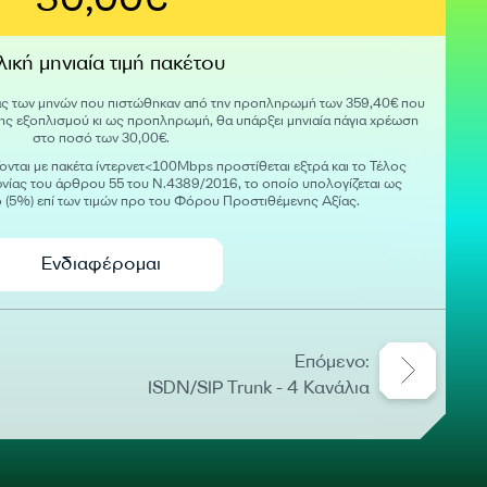
λική μηνιαία τιμή πακέτου
έρας των μηνών που πιστώθηκαν από την προπληρωμή των 359,40€ που
ς εξοπλισμού κι ως προπληρωμή, θα υπάρξει μηνιαία πάγια χρέωση
στο ποσό των 30,00€.
νται με πακέτα ίντερνετ<100Mbps προστίθεται εξτρά και το Τέλος
ίας του άρθρου 55 του Ν.4389/2016, το οποίο υπολογίζεται ως
ό (5%) επί των τιμών προ του Φόρου Προστιθέμενης Αξίας.
Ενδιαφέρομαι
Επόμενο:
ISDN/SIP Trunk - 4 Κανάλια