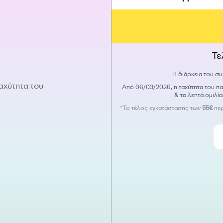
Τε
Η διάρκεια του συ
ταχύτητα του
Από 06/03/2026, η ταχύτητα του 
& τα λεπτά ομιλί
*Το τέλος εγκατάστασης των
55€
περ