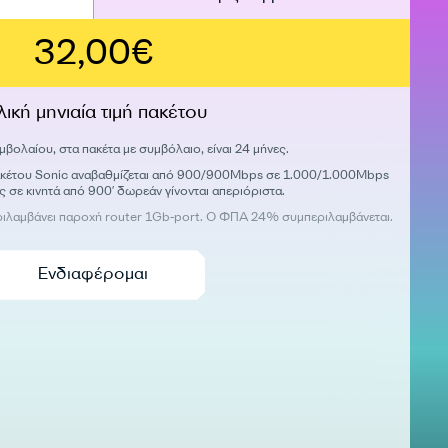
32,00€
λική μηνιαία τιμή πακέτου
μβολαίου, στα πακέτα με συμβόλαιο, είναι 24 μήνες.
πακέτου Sonic αναβαθμίζεται από 900/900Mbps σε 1.000/1.000Mbps
ας σε κινητά από 900′ δωρεάν γίνονται απεριόριστα.
ιλαμβάνει παροχή router 1Gb-port. Ο ΦΠΑ 24% συμπεριλαμβάνεται.
Ενδιαφέρομαι