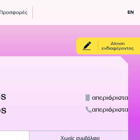
 Προσφορές
EN
Αίτηση
ενδιαφέροντος
ps
απεριόριστα
ps
απεριόριστα
Χωρίς συμβόλαιο