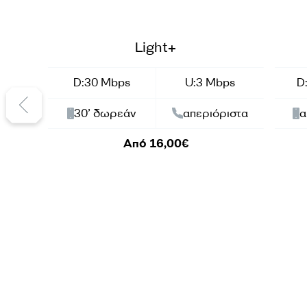
Summer Offer
Summ
Light+
D:30 Mbps
U:3 Mbps
D
30’ δωρεάν
απεριόριστα
α
Από 16,00€