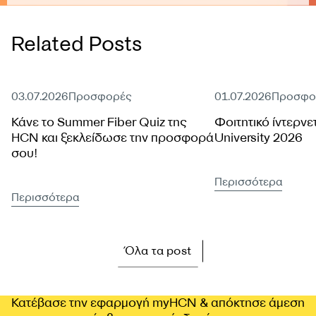
Related Posts
Ενεργή προσφορά
Ενεργή προσφορά
03.07.2026
Προσφορές
01.07.2026
Προσφο
Κάνε το Summer Fiber Quiz της
Φοιτητικό ίντερνε
HCN και ξεκλείδωσε την προσφορά
University 2026
σου!
Περισσότερα
Περισσότερα
Όλα τα post
Κατέβασε την εφαρμογή myHCN & απόκτησε άμεση