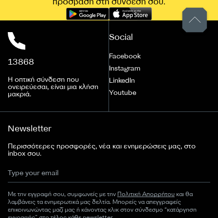
πρόσβαση στη σύνδεσή σου.
Social
Facebook
13868
Instagram
Η οπτική σύνδεση που
LinkedIn
ονειρεύεσαι, είναι μια κλήση
Youtube
μακριά.
Newsletter
Περισσότερες προσφορές, νέα και ενημερώσεις μας, στο
inbox σου.
Με την εγγραφή σου, συμφωνείς με την
Πολιτική Απορρήτου
και θα
λαμβάνεις τα ενημερωτικά μας δελτία. Μπορείς να απεγγραφείς
επικοινωνώντας μαζί μας ή κάνοντας κλικ στον σύνδεσμο “κατάργηση
εγγραφής” στο τέλος κάθε newsletter.