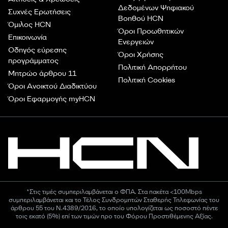
Δεδομένων Ψηφιακού
Συχνές Ερωτήσεις
Βοηθού HCN
Όμιλος HCN
Όροι Προωθητικών
Επικοινωνία
Ενεργειών
Οδηγός εύρεσης
Όροι Χρήσης
προγράμματος
Πολιτική Απορρήτου
Μητρώο άρθρου 11
Πολιτική Cookies
Όροι Ανοικτού Διαδικτύου
Όροι Εφαρμογής myHCN
*Στις τιμές συμπεριλαμβάνεται ο ΦΠΑ. Στα πακέτα <100Mbps
συμπεριλαμβάνεται και το Τέλος Συνδρομητών Σταθερής Τηλεφωνίας του
άρθρου 55 του Ν.4389/2016, το οποίο υπολογίζεται ως ποσοστό πέντε
τοις εκατό (5%) επί των τιμών προ του Φόρου Προστιθέμενης Αξίας.