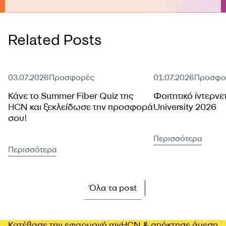
Related Posts
Ενεργή προσφορά
Ενεργή προσφορά
03.07.2026
Προσφορές
01.07.2026
Προσφο
Κάνε το Summer Fiber Quiz της
Φοιτητικό ίντερνε
HCN και ξεκλείδωσε την προσφορά
University 2026
σου!
Περισσότερα
Περισσότερα
Όλα τα post
Κατέβασε την εφαρμογή myHCN & απόκτησε άμεση