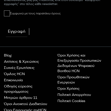
επικοινωνώντας μαζί μας ή κάνοντας κλικ στον σύνδεσμο “κατάργηση
εγγραφής” στο τέλος κάθε newsletter.
Συμφωνώ με τους παραπάνω όρους
Εγγραφή
Blog
Όροι Χρήσης και
Επεξεργασία Προσωπικών
Αιτήσεις & Χρεώσεις
Δεδομένων Ψηφιακού
Συχνές Ερωτήσεις
Βοηθού HCN
Όμιλος HCN
Όροι Προωθητικών
Επικοινωνία
Ενεργειών
Οδηγός εύρεσης
Όροι Χρήσης
προγράμματος
Πολιτική Απορρήτου
Μητρώο άρθρου 11
Πολιτική Cookies
Όροι Ανοικτού Διαδικτύου
Όροι Εφαρμογής myHCN