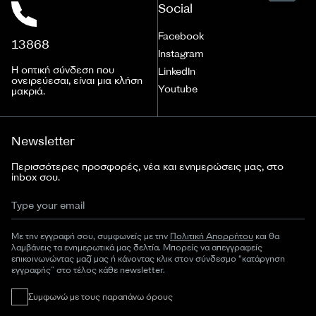
Social
Facebook
13868
Instagram
Η οπτική σύνδεση που
LinkedIn
ονειρεύεσαι, είναι μια κλήση
Youtube
μακριά.
Newsletter
Περισσότερες προσφορές, νέα και ενημερώσεις μας, στο
inbox σου.
Με την εγγραφή σου, συμφωνείς με την
Πολιτική Απορρήτου
και θα
λαμβάνεις τα ενημερωτικά μας δελτία. Μπορείς να απεγγραφείς
επικοινωνώντας μαζί μας ή κάνοντας κλικ στον σύνδεσμο “κατάργηση
εγγραφής” στο τέλος κάθε newsletter.
Συμφωνώ με τους παραπάνω όρους