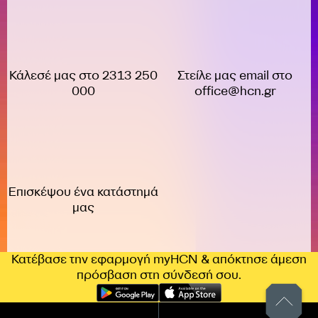
Κάλεσέ μας στο 2313 250
Στείλε μας email στο
000
office@hcn.gr
Επισκέψου ένα κατάστημά
μας
Κατέβασε την εφαρμογή myHCN & απόκτησε άμεση
πρόσβαση στη σύνδεσή σου.